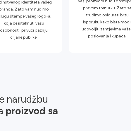
vaši proizvodi budu dostupn
dinstvenog identiteta vašeg
pravom trenutku. Zato s
branda. Zato vam nudimo
trudimo osigurati brzu
slugu štampe vašeg logo-a,
isporuku kako biste mogl
koja će istaknuti vašu
udovoljiti zahtjevima vaše
osobnost i privući pažnju
poslovanja i kupaca.
ciljane publike.
te narudžbu
da
proizvod sa