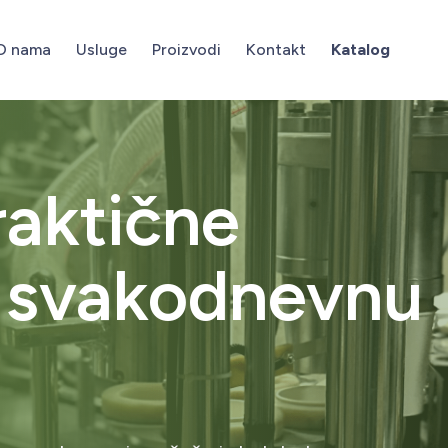
O nama
Usluge
Proizvodi
Kontakt
Katalog
raktične
 svakodnevnu