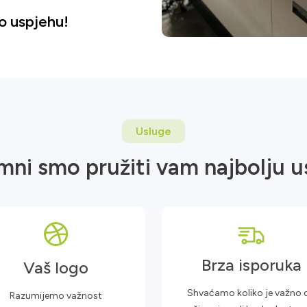
o uspjehu!
Usluge
mni smo pružiti vam najbolju u
Brza isporuka
Vaš logo
Shvaćamo koliko je važno 
Razumijemo važnost