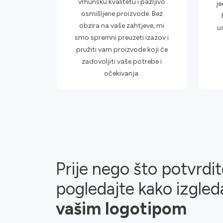
vrhunsku kvalitetu i pažljivo
je
osmišljene proizvode. Bez
obzira na vaše zahtjeve, mi
u
smo spremni preuzeti izazov i
pružiti vam proizvode koji će
zadovoljiti vaše potrebe i
očekivanja.
Prije nego što potvrdi
pogledajte kako izgle
vašim logotipom