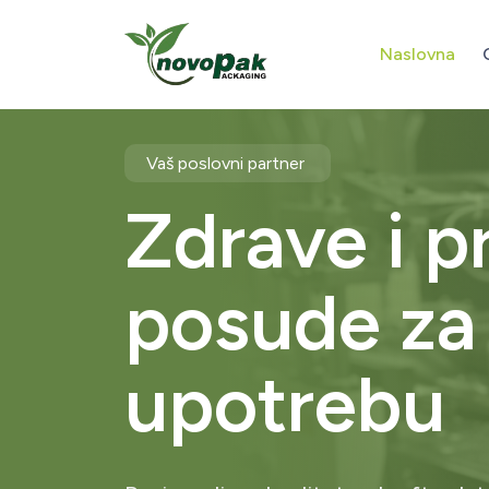
Naslovna
Vaš poslovni partner
Zdrave i p
posude za
upotrebu