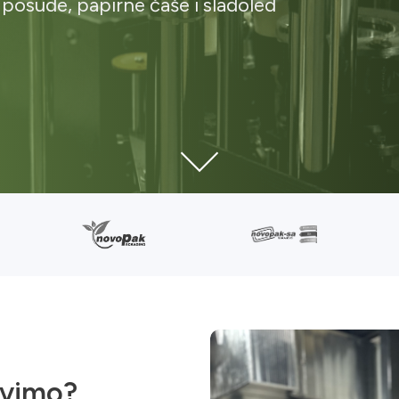
 posude, papirne čaše i sladoled
avimo?