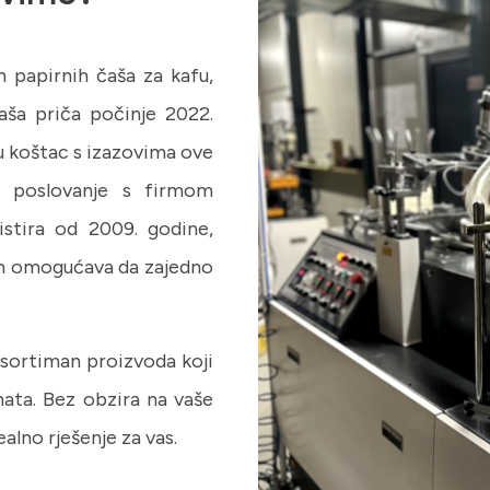
 papirnih čaša za kafu,
aša priča počinje 2022.
u koštac s izazovima ove
no poslovanje s firmom
stira od 2009. godine,
am omogućava da zajedno
sortiman proizvoda koji
nata. Bez obzira na vaše
alno rješenje za vas.