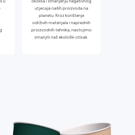
i u
okoliša i smanjenju negativnog
e
utjecaja naših proizvoda na
planetu. Kroz korištenje
i
održivih materijala i naprednih
g
proizvodnih tehnika, nastojimo
smanjiti naš ekološki otisak.