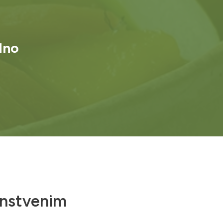
dno
dinstvenim