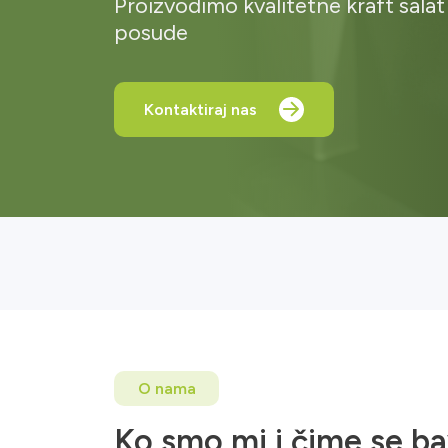
Proizvodimo kvalitetne kraft salat
posude
Kontaktiraj nas
O nama
Ko smo mi i čime se b